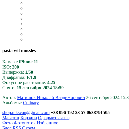
pasta wit mussles
Камера:
iPhone 11
ISO:
200
Выдержка:
1/50
Диафрагма:
F/1.9
Фокусное расстояние:
4.25
Снято:
15 сентября 2024 18:59
Автор:
Матвиюк Николай Владимирович
26 сентября 2024 15:3
Альбомы:
Culinary
shop.niksvan@gmail.com
+38 096 192 23 57 0638791505
Магазин
Корзина
Оформить заказ
Фото
Фотопоток
Избранное
Блог
RSS
Окоем