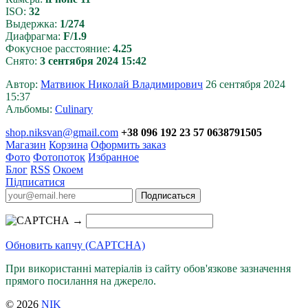
ISO:
32
Выдержка:
1/274
Диафрагма:
F/1.9
Фокусное расстояние:
4.25
Снято:
3 сентября 2024 15:42
Автор:
Матвиюк Николай Владимирович
26 сентября 2024
15:37
Альбомы:
Culinary
shop.niksvan@gmail.com
+38 096 192 23 57 0638791505
Магазин
Корзина
Оформить заказ
Фото
Фотопоток
Избранное
Блог
RSS
Окоем
Підписатися
→
Обновить капчу (CAPTCHA)
При використанні матеріалів із сайту обов'язкове зазначення
прямого посилання на джерело.
© 2026
NIK