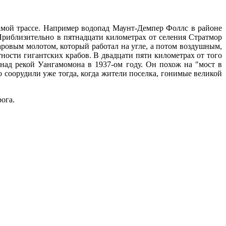
амой трассе. Например водопад Маунт-Демпер Фоллс в районе
Приблизительно в пятнадцати километрах от селения Стратмор
паровым молотом, который работал на угле, а потом воздушным,
ости гигантских крабов. В двадцати пяти километрах от того
 над рекой Уангамомона в 1937-ом году. Он похож на "мост в
о соорудили уже тогда, когда жители поселка, гонимые великой
ога.