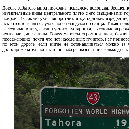
Дорога забытого мира проходит невдалеке водопада, брошенно
изумительные виды центрального плато с его священными го
покров. Высокие буки, папоротник и кустарники, изредка п
искрится в теплых лучах новозеландского солнца. Узкая пол
растущими внизу, среди густого кустарника, высокими деревьям
ихние могучие спины. Виляя хвостом огромной змеи, бежит в
проезжающих, почти что нет населенных пунктов, нет придоро
по этой дороге, если нигде не останавливаться можно за 
достопримечательности, то не выберешься и за несколько дней.