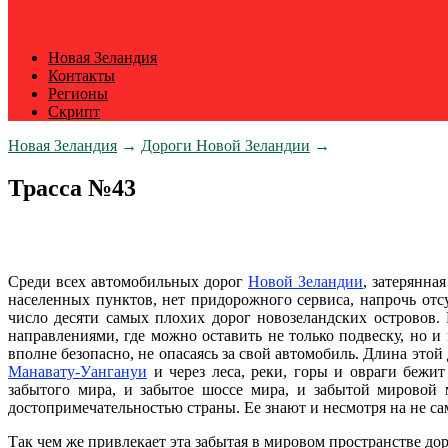
Новая Зеландия
Контакты
Регионы
Скрипт
Новая Зеландия
→
Дороги Новой Зеландии
→
Трасса №43
Среди всех автомобильных дорог
Новой Зеландии
, затерянна
населенных пунктов, нет придорожного сервиса, напрочь отс
число десяти самых плохих дорог новозеландских островов.
направлениями, где можно оставить не только подвеску, но и
вполне безопасно, не опасаясь за свой автомобиль. Длина этой
Манавату-Уангануи
и через леса, реки, горы и овраги бежи
забытого мира, и забытое шоссе мира, и забытой мировой 
достопримечательностью страны. Ее знают и несмотря на не с
Так чем же привлекает эта забытая в мировом пространстве до