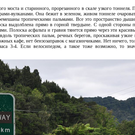
го моста и старинного, прорезанного в скале узкого тоннеля. 
рами-вулканами. Она бежит в зеленом, живом тоннеле очароват
еремешаны тропическими пальмами. Все это пространство дышит
оска выдолблена прямо в горной твердыне. С одной стороны под
и. Полоска асфальта и гравия тянется прямо через эти красивые
доль тропических пальм, речных берегов, проскакивая узкие 
жных кафе, нет бензозаправок с магазинчиками. Нет ничего, т
часа 3-4. Если велосипедом, а такое тоже возможно, то зна