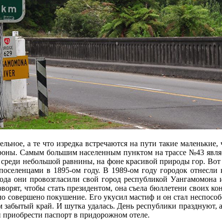
ьное, а те что изредка встречаются на пути такие маленькие, ч
ороны. Самым большим населенным пунктом на трассе №43 являет
и среди небольшой равнины, на фоне красивой природы гор. Вот
оселенцами в 1895-ом году. В 1989-ом году городок отнесли к
 года они провозгласили свой город республикой Уангамомона 
Говорят, чтобы стать президентом, она съела бюллетени своих ко
ыло совершено покушение. Его укусил мастиф и он стал неспособ
м забытый край. И шутка удалась. День республики празднуют, а
и приобрести паспорт в придорожном отеле.