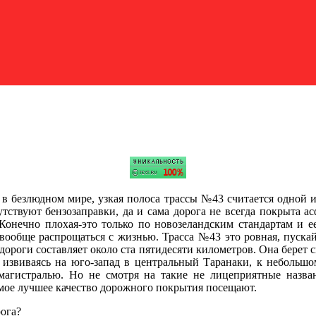
я в безлюдном мире, узкая полоса трассы №43 считается одной 
утствуют бензозаправки, да и сама дорога не всегда покрыта а
 Конечно плохая-это только по новозеландским стандартам и е
 вообще распрощаться с жизнью. Трасса №43 это ровная, пускай
 дороги составляет около ста пятидесяти километров. Она берет 
т извиваясь на юго-запад в центральный Таранаки, к небольш
магистралью. Но не смотря на такие не лицеприятные назва
амое лучшее качество дорожного покрытия посещают.
рога?