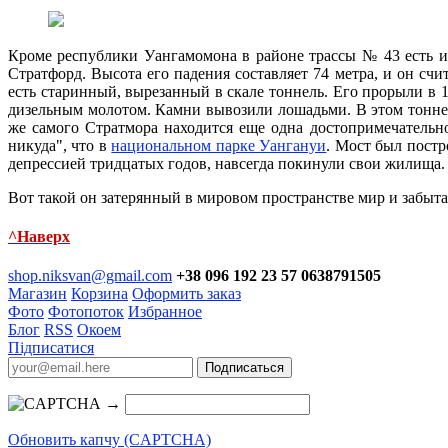
Кроме республики Уангамомона в районе трассы № 43 есть и
Стратфорд. Высота его падения составляет 74 метра, и он сч
есть старинный, вырезанный в скале тоннель. Его прорыли в 1
дизельным молотом. Камни вывозили лошадьми. В этом тоннел
же самого Стратмора находится еще одна достопримечательно
никуда", что в
национальном парке Уангануи
. Мост был постр
депрессией тридцатых годов, навсегда покинули свои жилища.
Вот такой он затерянный в мировом пространстве мир и забыта
^Наверх
shop.niksvan@gmail.com
+38 096 192 23 57 0638791505
Магазин
Корзина
Оформить заказ
Фото
Фотопоток
Избранное
Блог
RSS
Окоем
Підписатися
→
Обновить капчу (CAPTCHA)