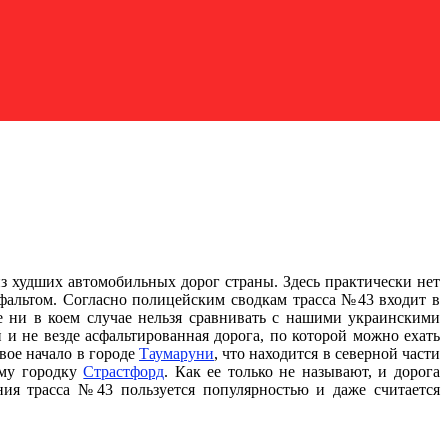
из худших автомобильных дорог страны. Здесь практически нет
сфальтом. Согласно полицейским сводкам трасса №43 входит в
е ни в коем случае нельзя сравнивать с нашими украинскими
 и не везде асфальтированная дорога, по которой можно ехать
свое начало в городе
Таумаруни
, что находится в северной части
ому городку
Страстфорд
. Как ее только не называют, и дорога
ния трасса №43 пользуется популярностью и даже считается