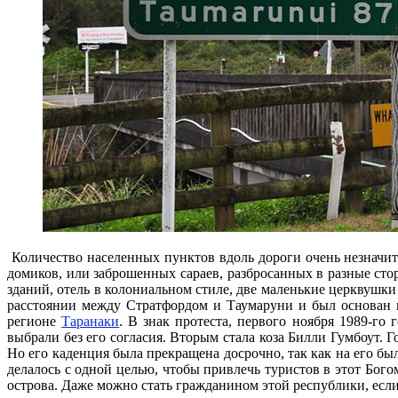
Количество населенных пунктов вдоль дороги очень незначител
домиков, или заброшенных сараев, разбросанных в разные ст
зданий, отель в колониальном стиле, две маленькие церквушк
расстоянии между Стратфордом и Таумаруни и был основан п
регионе
Таранаки
. В знак протеста, первого ноября 1989-го
выбрали без его согласия. Вторым стала коза Билли Гумбоут. 
Но его каденция была прекращена досрочно, так как на его б
делалось с одной целью, чтобы привлечь туристов в этот Бого
острова. Даже можно стать гражданином этой республики, есл