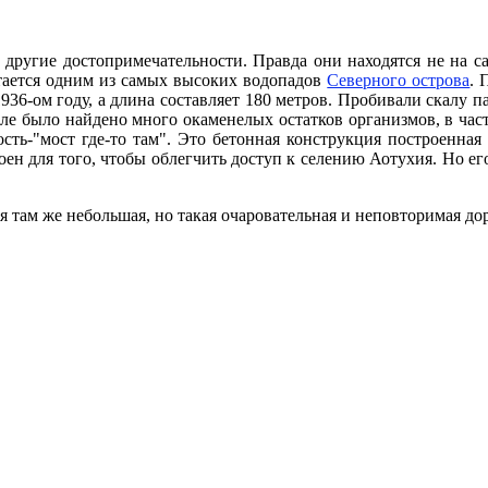
 другие достопримечательности. Правда они находятся не на с
итается одним из самых высоких водопадов
Северного острова
. 
936-ом году, а длина составляет 180 метров. Пробивали скалу 
е было найдено много окаменелых остатков организмов, в частн
сть-"мост где-то там". Это бетонная конструкция построенная
оен для того, чтобы облегчить доступ к селению Аотухия. Но ег
я там же небольшая, но такая очаровательная и неповторимая дор