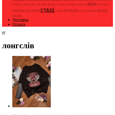
світер
куртка
пальто
піджак
лонгслів
лосини
поло
светр
світшот
сукні
сорочка
спідниця
топи
футболки
шорти
штани
худі
штпни
Доставка
Оплата
fF
лонгслів