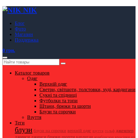
NIK
Блог
Фото
Магазин
Поддержка
0 грн.
Каталог товаров
Одяг
Верхній одяг
Светри, світшоти, толстовки, худі, кардигани
Сукні та спідниці
Футболки та топи
Штани, брюки та шорти
Блузи та сорочки
Взуття
Теги
блузи
джемпер
блузи на сорочки
верхній одяг
взуття
гольф
джинси
джинси брюки шорти
кардиган
комбінезон
кросівки
ку