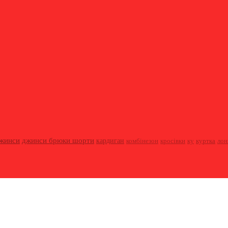
жинси
джинси брюки шорти
кардиган
куртка
комбінезон
кросівки
ку
лон