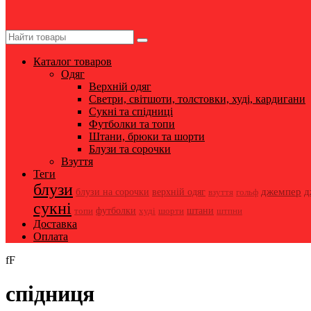
Каталог товаров
Одяг
Верхній одяг
Светри, світшоти, толстовки, худі, кардигани
Сукні та спідниці
Футболки та топи
Штани, брюки та шорти
Блузи та сорочки
Взуття
Теги
блузи
джемпер
д
блузи на сорочки
верхній одяг
взуття
гольф
сукні
топи
футболки
шорти
штани
худі
штпни
Доставка
Оплата
fF
спідниця