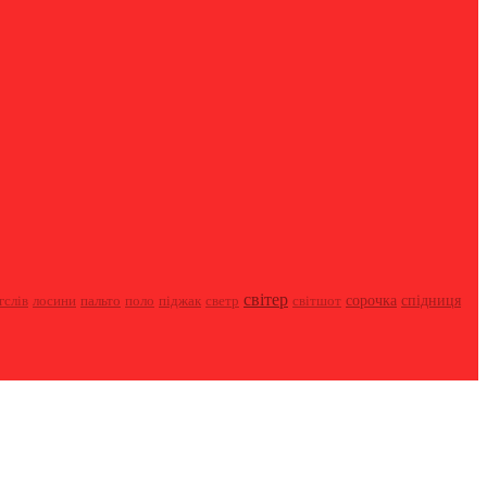
світер
пальто
піджак
сорочка
спідниця
гслів
лосини
поло
светр
світшот