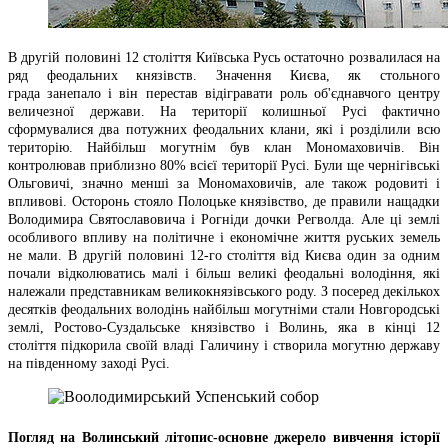
В другій половині 12 століття Київська Русь остаточно розвалилася на
ряд феодальних князівств. Значення Києва, як стольного
града занепало і він перестав відігравати роль об'єднавчого центру
величезної держави. На території колишньої Русі фактично
сформувалися два потужних феодальних клани, які і розділили всю
територію. Найбільш могутнім був клан Мономаховичів. Він
контролював приблизно 80% всієї території Русі. Були ще чернігівські
Ольговичі, значно менші за Мономаховичів, але також родовиті і
впливові. Осторонь стояло Полоцьке князівство, де правили нащадки
Володимира Святославовича і Рогніди дочки Регволда. Але ці землі
особливого впливу на політичне і економічне життя руських земель
не мали. В другій половині 12-го століття від Києва один за одним
почали відколюватись малі і більш великі феодальні володіння, які
належали представникам великокнязівського роду. З посеред декількох
десятків феодальних володінь найбільш могутніми стали Новгородські
землі, Ростово-Суздальське князівство і Волинь, яка в кінці 12
століття підкорила своїй владі Галичину і створила могутню державу
на південному заході Русі.
Погляд на Волинський літопис-основне джерело вивчення історії