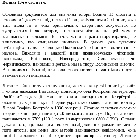
Волині 13-го століття.
Основним документом для вивчення історії Волині 13 століття є
історичний документ під назвою Галицько-Волинський літопис, хоча
така назва ні в яких оригінальних історичних документах не
зустрічається і як насправді називався літопис на цей момент
залишається невідомим. Початкова частина цього твору втрачена, не
виключено, що спеціально знищена. В деяких уже сучасних
публікаціях назва «Галицько-Волинський літопис» значиться як
наукова. Виходячи з аналогії назв древньоруських літописів,
наприклад, Київського, Новгородського, Смоленського чи
Чернігівського, найбільш вірогідна назва твору Волинський літопис.
Він писався на Волині, при волинських князях і немає ніяких підстав
вважати його галицьким.
Літопис займає пяту частину книги, яка має назву «Літопис Руський»
і колись належала Іпатському монастирю біля Костроми на території
Російської федерації. Нині ця книга знаходиться в Петербурзі в
бібліотеці академії наук. Вперше українською мовою літопис видав у
Львові Теофіль Коструба в 1936-ому році. Літопис являється окремим
твором, який приєднаний до «Київського літопису». Події в літописі
починаються з 6709 (1201) року і завершуються 6800 (1290). Є певні
докази того, що над цим твором послідовно працювали не менше
пяти авторів, але імена цих авторів залишаються невідомими, хоча
нині і зявляються певні відомості про авторів літопису. Літопис