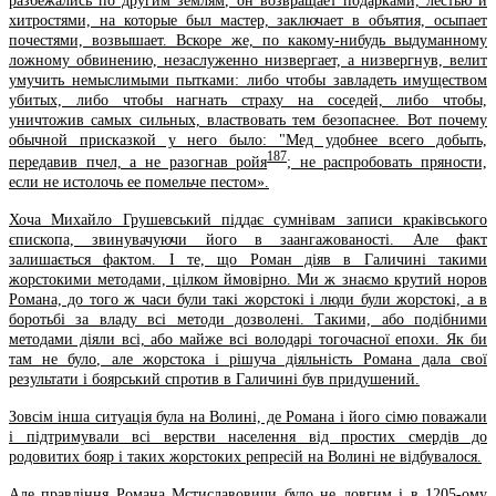
разбежались по другим землям, он возвращает подарками, лестью и
хитростями, на которые был мастер, заключает в объятия, осыпает
почестями, возвышает. Вскоре же, по какому-нибудь выдуманному
ложному обвинению, незаслуженно низвергает, а низвергнув, велит
умучить немыслимыми пытками: либо чтобы завладеть имуществом
убитых, либо чтобы нагнать страху на соседей, либо чтобы,
уничтожив самых сильных, властвовать тем безопаснее. Вот почему
обычной присказкой у него было: "Мед удобнее всего добыть,
187
передавив пчел, а не разогнав ройя
; не распробовать пряности,
если не истолочь ее помельче пестом».
Хоча Михайло Грушевський піддає сумнівам записи краківського
єпископа, звинувачуючи його в заангажованості. Але факт
залишається фактом. І те, що Роман діяв в Галичині такими
жорстокими методами, цілком ймовірно. Ми ж знаємо крутий норов
Романа, до того ж часи були такі жорстокі і люди були жорстокі, а в
боротьбі за владу всі методи дозволені. Такими, або подібними
методами діяли всі, або майже всі володарі тогочасної епохи. Як би
там не було, але жорстока і рішуча діяльність Романа дала свої
результати і боярський спротив в Галичині був придушений.
Зовсім інша ситуація була на Волині, де Романа і його сімю поважали
і підтримували всі верстви населення від простих смердів до
родовитих бояр і таких жорстоких репресій на Волині не відбувалося.
Але правління Романа Мстиславовичи було не довгим і в 1205-ому