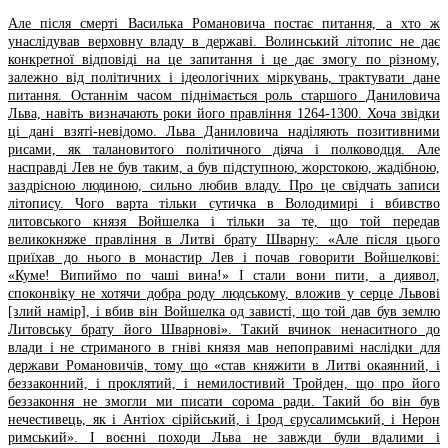
Але після смерті Василька Романовича постає питання, а хто ж
унаслідував верховну владу в державі. Волинський літопис не дає
конкретної відповіді на це запитання і це дає змогу по різному,
залежно від політичних і ідеологічних міркувань, трактувати дане
питання. Останнім часом піднімається роль старшого Даниловича
Льва, навіть визначають роки його правління 1264-1300. Хоча звідки
ці дані взяті-невідомо. Льва Даниловича наділяють позитивними
рисами, як талановитого політичного діяча і полководця. Але
насправді Лев не був таким, а був підступною, жорстокою, жадібною,
заздрісною людиною, сильно любив владу. Про це свідчать записи
літопису. Чого варта тільки сутичка в Володимирі і вбивство
литовського князя Войшелка і тільки за те, що той передав
великокняже правління в Литві брату Шварну: «Але після цього
приїхав до нього в монастир Лев і почав говорити Войшелкові:
«Куме! Випиймо по чаші вина!» І стали вони пити, а диявол,
споконвіку не хотячи добра роду людському, вложив у серце Львові
[злий намір], і вбив він Войшелка од зависті, що той дав був землю
Литовську брату його Шварнові». Такий вчинок ненаситного до
влади і не стриманого в гніві князя мав непоправимі наслідки для
держави Романовичів, тому що «став княжити в Литві окаянний, і
беззаконний, і проклятий, i немилостивий Тройден, що про його
беззаконня не змогли ми писати сорома ради. Такий бо він був
нечестивець, як і Антіох сірійський, і Ірод єрусалимський, і Нерон
римський». І воєнні походи Льва не завжди були вдалими і