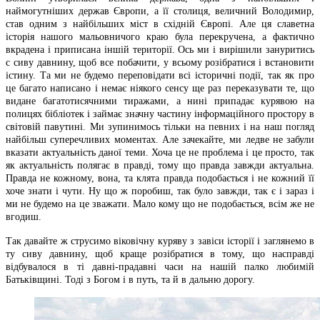
наймогутніших держав Європи, а її столиця, величний Володимир,
став одним з найбільших міст в східній Європі. Але ця славетна
історія нашого мальовничого краю була перекручена, а фактично
вкрадена і приписана іншій території. Ось ми і вирішили зануритись
с сиву давнину, щоб все побачити, у всьому розібратися і встановити
істину. Та ми не будемо переповідати всі історичні події, так як про
це багато написано і немає ніякого сенсу ще раз переказувати те, що
видане багатотисячними тиражами, а нині припадає курявою на
полицях бібліотек і займає значну частину інформаційного простору в
світовій павутині. Ми зупинимось тільки на певних і на наш погляд
найбільш суперечливих моментах. Але зачекайте, ми ледве не забули
вказати актуальність даної теми. Хоча це не проблема і це просто, так
як актуальність полягає в правді, тому що правда завжди актуальна.
Правда не кожному, вона, та клята правда подобається і не кожний її
хоче знати і чути. Ну що ж поробиш, так було завжди, так є і зараз і
ми не будемо на це зважати. Мало кому що не подобається, всім же не
вгодиш.
Так давайте ж струсимо віковічну куряву з завіси історії і заглянемо в
ту сиву давнину, щоб краще розібратися в тому, що насправді
відбувалося в ті давні-прадавні часи на нашій палко любимій
Батьківщині. Тоді з Богом і в путь, та й в дальню дорогу.