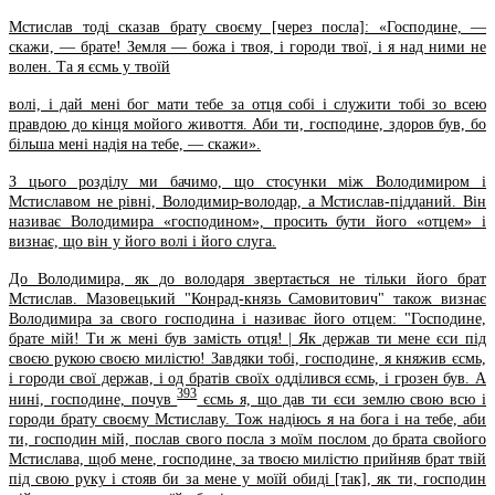
Мстислав тоді сказав брату своєму [через посла]: «Господине, —
скажи, — брате! Земля — божа і твоя, і городи твої, і я над ними не
волен. Та я єсмь у твоїй
волі, і дай мені бог мати тебе за отця собі і служити тобі зо всею
правдою до кінця мойого живоття. Аби ти, господине, здоров був, бо
більша мені надія на тебе, — скажи».
З цього розділу ми бачимо, що стосунки між Володимиром і
Мстиславом не рівні, Володимир-володар, а Мстислав-підданий. Він
називає Володимира «господином», просить бути його «отцем» і
визнає, що він у його волі і його слуга.
До Володимира, як до володаря звертається не тільки його брат
Мстислав. Мазовецький "Конрад-князь Самовитович" також визнає
Володимира за свого господина і називає його отцем: "Господине,
брате мій! Ти ж мені був замість отця! | Як держав ти мене єси під
своєю рукою своєю милістю! Завдяки тобі, господине, я княжив єсмь,
і городи свої держав, і од братів своїх одділився єсмь, і грозен був. А
393
нині, господине, почув
єсмь я, що дав ти єси землю свою всю і
городи брату своєму Мстиславу. Тож надіюсь я на бога і на тебе, аби
ти, господин мій, послав свого посла з моїм послом до брата свойого
Мстислава, щоб мене, господине, за твоєю милістю прийняв брат твій
під свою руку і стояв би за мене у моїй обиді [так], як ти, господин