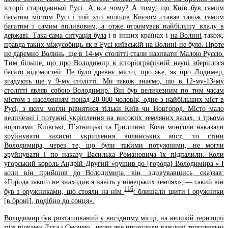
історії стародавньої Русі. А все чому? А тому, що Київ був самим
багатим містом Русі і той хто володів Києвом ставав також самим
багатим і самим впливовим, а отже отримував найбільшу владу в
державі. Така сама ситуація була
і в інших країнах і
на Волині
також
,
правда таких міжусобиць як в Русі київській на Волині не було. Проте
не даремно Волинь, ще в 14-му столітті стали називати Малою Руссю.
Тим більше, що про Володимир в історіографічній науці зберіглося
багато відомостей. Це було древнє місто, про яке, як про Лодимер,
згадують ще у 9-му столітті. Ми також знаємо, що в 12-му-13-му
столітті являв собою Володимир. Він був величезним по тим часам
містом з населенням понад 20 000 чоловік, одне з найбільших міст в
Русі, з яким могли рівнятися тільки Київ чи Новгород. Місто мало
величезні і потужні укріплення на високих земляних валах, з трьома
воротами: Київськi, П’ятницькi та Гридшинi. Коли монголи наказали
зруйнувати захисні укріплення волинських міст, то стіни
Володимира, через те, що були такими потужними, не могли
зруйнувати і по наказу Василька Романовича їх підпалили. Коли
угорський король Андрій Другий «рушив до [города] Володимира « І
коли він прийшов до Володимира, він, здивувавшись, ска)зав:
«Города такого не знаходив я навіть у німецьких землях», — такий він
116
був з оружниками, що стояли на нім
: блищали щити і оружники
[в броні], подібно до сонця».
Володимир був розташований у вигідному місці, на великій території
між річками Луга і Смочею , через яке проходили важливі торговельні