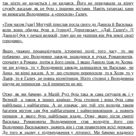
так ніхто не кидається і не кидався. Його не передавали за вірну
службу васалам, як це було з іншими містами. Навіть татарські хани
не вимагали Володимира, а «просили» Галич.
«Тим часом [хан] Могучій прислав посла свого до Данила й Василька,
коли вони обидва були в [городі] Дороговську: «Дай Галич!» [І
Данило] був у печалі великій, тому що не укріпив він був землі своєї
городами».
Якщо уважно проаналізувати історичні події того часу, то ми
побачимо, що Володимир завжди знаходився в руках Романовичів,
спочатку в Романа, потім в його синів. І якщо Данило їхав до Холма,
чи ще кудись, то у Володимирі завжди залишалися чи Василько, чи
Анна, чи вірні васали. А те, що столицю переносили, то в Холм, то у
Львів, то в Галич, це повна нісенітниця. Ніхто столиці з Володимира
нікуди не переносив, та й перенести не міг.
Отже, як ми бачимо, в Малій Русі була така ж сама ситуація як і у
Великій, а також в інших країнах- була столиця і вона була сама
найбільша і найбагатша. А це означає, що той хто володів таким
багатим містом сам був найбагатшим і найвпливовішим, а значить
першим, в якого було найбільше влади. Отже, якщо після смерті
Василька Романовича Володимиром став володіти його син
Володимир Василькович, значить він і став правителем всієї держави.
До того ж цьому є підтвердження у літописі. Ми бачимо владного