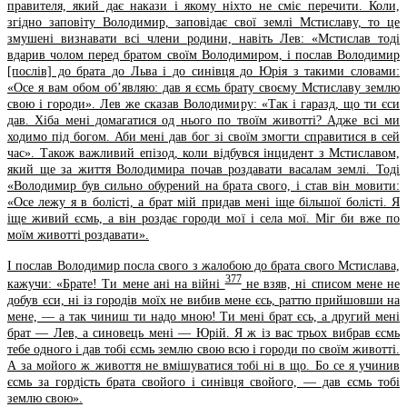
правителя, який дає накази і якому ніхто не сміє перечити. Коли,
згідно заповіту Володимир, заповідає свої землі Мстиславу, то це
змушені визнавати всі члени родини, навіть Лев: «Мстислав тоді
вдарив чолом перед братом своїм Володимиром, і послав Володимир
[послів] до брата до Льва і до синівця до Юрія з такими словами:
«Осе я вам обом об’являю: дав я єсмь брату своєму Мстиславу землю
свою і городи». Лев же сказав Володимиру: «Так і гаразд, що ти єси
дав. Хіба мені домагатися од нього по твоїм животті? Адже всі ми
ходимо під богом. Аби мені дав бог зі своїм змогти справитися в сей
час». Також важливий епізод, коли відбувся інцидент з Мстиславом,
який ще за життя Володимира почав роздавати васалам землі. Тоді
«Володимир був сильно обурений на брата свого, і став він мовити:
«Осе лежу я в болісті, а брат мій придав мені іще більшої болісті. Я
іще живий єсмь, а він роздає городи мої і села мої. Міг би вже по
моїм животті роздавати».
І послав Володимир посла свого з жалобою до брата свого Мстислава,
377
кажучи: «Брате! Ти мене ані на війні
не взяв, ні списом мене не
добув єси, ні із городів моїх не вибив мене єсь, раттю прийшовши на
мене, — а так чиниш ти надо мною! Ти мені брат єсь, а другий мені
брат — Лев, а синовець мені — Юрій. Я ж із вас трьох вибрав єсмь
тебе одного і дав тобі єсмь землю свою всю і городи по своїм животті.
А за мойого ж живоття не вмішуватися тобі ні в що. Бо се я учинив
єсмь за гордість брата свойого і синівця свойого, — дав єсмь тобі
землю свою».