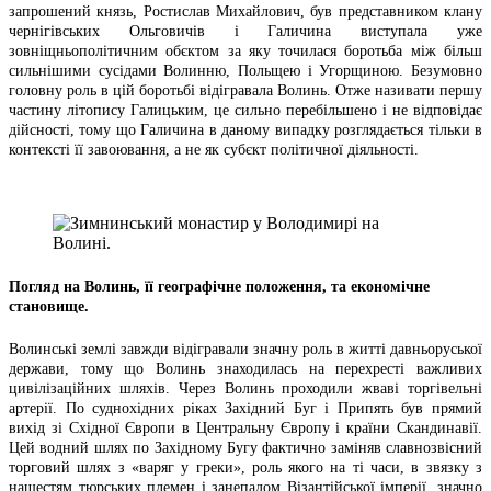
запрошений князь, Ростислав Михайлович, був представником клану
чернігівських Ольговичів і Галичина виступала уже
зовніщньополітичним обєктом за яку точилася боротьба між більш
сильнішими сусідами Волинню, Польщею і Угорщиною. Безумовно
головну роль в цій боротьбі відігравала Волинь. Отже називати першу
частину літопису Галицьким, це сильно перебільшено і не відповідає
дійсності, тому що Галичина в даному випадку розглядається тільки в
контексті її завоювання, а не як субєкт політичної діяльності.
Погляд на Волинь, її географічне положення, та економічне
становище.
Волинські землі завжди відігравали значну роль в житті давньоруської
держави, тому що Волинь знаходилась на перехресті важливих
цивілізаційних шляхів. Через Волинь проходили жваві торгівельні
артерії. По суднохідних ріках Західний Буг і Припять був прямий
вихід зі Східної Європи в Центральну Європу і країни Скандинавії.
Цей водний шлях по Західному Бугу фактично заміняв славнозвісний
торговий шлях з «варяг у греки», роль якого на ті часи, в звязку з
нашестям тюрських племен і занепадом Візантійської імперії, значно