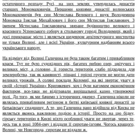
остаточного розпаду Русі, на цих землях утвердилась династія
старших Мономаховичів. Першими князями династії волинських
Мономахомичів був син Мстислава Великого і внук Володимира
Мономаха Ізяслав Михайлович і його син Мстислав Ізяславович. З
іменем Мстислава Ізяславовича звязане будівництво великого і
красивого Успенського собору в стольному городі Володимирі, який і
досі прикрашає місто і являється шедевром архітектурного мистецтва
не тільки Волині, але і всієї України, культурним надбанням всього
українського народу.
На відміну від Волині Галичина не була таким багатим і привабливим
краєм. Тут не було судохідних рік, багатих рибою озер, цвітучих і
великих міст, а головне, її гориста територія слабо підходила для
землеробства, так як камянисті, піщані і прісні грунти не могли дати
великих урожаїв. А соляні поклади Коломиї, на які звертає увагу в
своїй «Історії України» Крипякевич, хоч і були вагомим економічним
фактором, все-таки не відігравали вирішальної казно утворюючої
ролі. До того, як ми бачимо з історичних джерел, Галичина ніколи не
являлась привабливим регіоном в битві київської княжої династії за
батьківську спадщину. А те, що Галичина рано відійшла від Києва не
являється якоюсь важливою подією в історії. Просто на цю бідну,
гірську територію в Києві ніхто особливої уваги не звертав, через те,
десь так в році 1084-ому і віддали її сиротам-ізгоям. Чогось кращого,
Волині, чи Новгорода, сиротам не віддали ж.