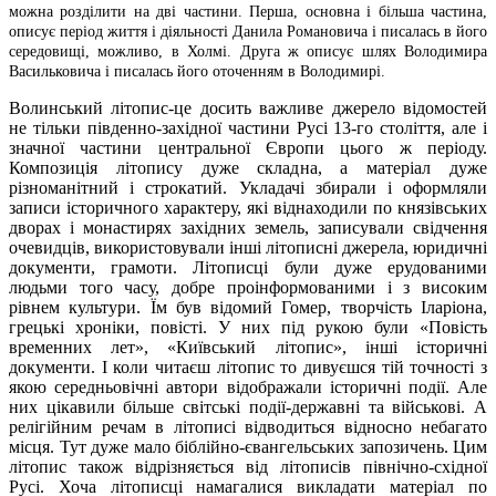
можна розділити на дві частини. Перша, основна і більша частина,
описує період життя і діяльності Данила Романовича і писалась в його
середовищі, можливо, в Холмі. Друга ж описує шлях Володимира
Васильковича і писалась його оточенням в Володимирі.
Волинський літопис-це досить важливе джерело відомостей
не тільки південно-західної частини Русі 13-го століття, але і
значної частини центральної Європи цього ж періоду.
Композиція літопису дуже складна, а матеріал дуже
різноманітний і строкатий. Укладачі збирали і оформляли
записи історичного характеру, які віднаходили по князівських
дворах і монастирях західних земель, записували свідчення
очевидців, використовували інші літописні джерела, юридичні
документи, грамоти. Літописці були дуже ерудованими
людьми того часу, добре проінформованими і з високим
рівнем культури. Їм був відомий Гомер, творчість Іларіона,
грецькі хроніки, повісті. У них під рукою були «Повість
временних лет», «Київський літопис», інші історичні
документи. І коли читаєш літопис то дивуєшся тій точності з
якою середньовічні автори відображали історичні події. Але
них цікавили більше світські події-державні та військові. А
релігійним речам в літописі відводиться відносно небагато
місця. Тут дуже мало біблійно-євангельських запозичень. Цим
літопис також відрізняється від літописів північно-східної
Русі. Хоча літописці намагалися викладати матеріал по