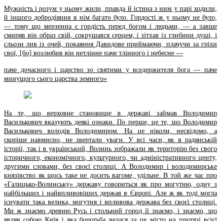
Мужність і розум у ньому жили, правда й істина з ним у парі ходили,
й іншого добродіяння в нім багато було. Гордості ж у ньому не було,
— тому що мерзенна є гордість перед богом і людьми, — а завше
смиряв він образ свій, сокрушався серцем, і зітхав із глибини душі, і
сльози лив із очей, покаяння Давидове приймаючи, плачучи за гріхи
свої, [бо] возлюбив він нетлінне паче тлінного і небесне —
паче дочасного і царство зо святими у вседержителя бога — паче
минущого сього царства земного»
На те, що верховне становище в державі займав Володимир
Василькович вказують деякі ознаки. По перше, це те, що Володимир
Василькович володів Володимиром. На це ніколи, несвідомо, а
скоріше навмисно, не звертали уваги. У всі часи, як в радянській
історії, так і в український, Волинь зображали як територію без свого
історичного, економічного, культурного, чи адміністративного центу,
другими словами, без своєї столиці. А Володимир і володимирське
князівство як щось таке не досить вагоме, удільне. В той же час про
«Галицько-Волинську» державу говориться як про могутню, одну з
найбільших і найвпливовіших держав в Європі. Але ж як тоді могла
існувати така велика, могутня і впливова держава без своєї столиці.
Ми ж знаємо древню Русь і стольний город її знаємо, і знаємо, що
являв собою Київ і яка боротьба велася за це місто на протязі всієї