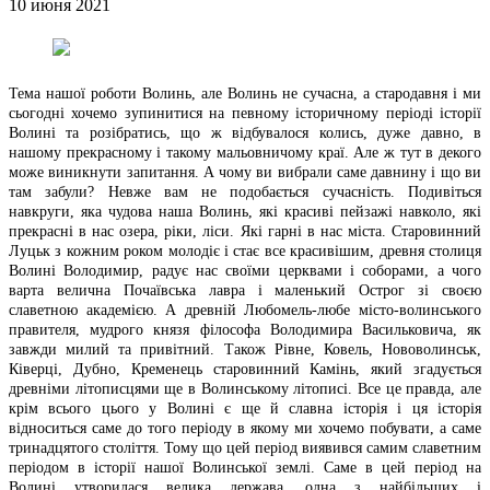
10 июня 2021
Тема нашої роботи Волинь, але Волинь не сучасна, а стародавня і ми
сьогодні хочемо зупинитися на певному історичному періоді історії
Волині та розібратись, що ж відбувалося колись, дуже давно, в
нашому прекрасному і такому мальовничому краї. Але ж тут в декого
може виникнути запитання. А чому ви вибрали саме давнину і що ви
там забули? Невже вам не подобається сучасність. Подивіться
навкруги, яка чудова наша Волинь, які красиві пейзажі навколо, які
прекрасні в нас озера, ріки, ліси. Які гарні в нас міста. Старовинний
Луцьк з кожним роком молодіє і стає все красивішим, древня столиця
Волині Володимир, радує нас своїми церквами і соборами, а чого
варта велична Почаївська лавра і маленький Острог зі своєю
славетною академією. А древній Любомель-любе місто-волинського
правителя, мудрого князя філософа Володимира Васильковича, як
завжди милий та привітний. Також Рівне, Ковель, Нововолинськ,
Ківерці, Дубно, Кременець старовинний Камінь, який згадується
древніми літописцями ще в Волинському літописі. Все це правда, але
крім всього цього у Волині є ще й славна історія і ця історія
відноситься саме до того періоду в якому ми хочемо побувати, а саме
тринадцятого століття. Тому що цей період виявився самим славетним
періодом в історії нашої Волинської землі. Саме в цей період на
Волині утворилася велика держава, одна з найбільших і