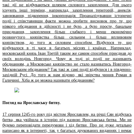
такі дії не відбуваються шляхом силового захоплення. Для цього
існують інші терміни, наприклад, захоплення територій, анексія,
завоювання, підкорення, інкорпорація. Проаналізувавши історичні
події і співставивши факти можна зробити висновок про те, що
ніякого обєднання в дійсності і не було, а було просте, банальне
приєднання, захоплення більш слабкого і менш економічно
розвинутого князівства більш сильним і більш впливовим
князівством, до того ж силовим способом. Відбулося те, що
відбувалося в ті часи в багатьох місцях і країнах. Наприклад,
московський князь Іван Третій таким же самим способом приєднав до
своїх володінь Новгород. Чому ж тоді ці події не називають
обєднанням, а Московське князівство не стало називатись Новгород-
Московським обєднаним? Так такі ж самі події відбулися і в південно-
західній Русі. До того ж нам відомо, які звірства чинив Роман в
Галичині. Хіба ж це можна називати обєднанням?
Погляд на Ярославську битву.
17 серпня 1245-го року під містом Ярославлем, на річці Сян відбулась
битва, яка увійшла в історію під назвою Ярославська битва. Ми не
будемо переповідати передумови і хід битви. Про це дуже детально
написано як в інтернеті, так у багатьох друкованих виданнях і немає