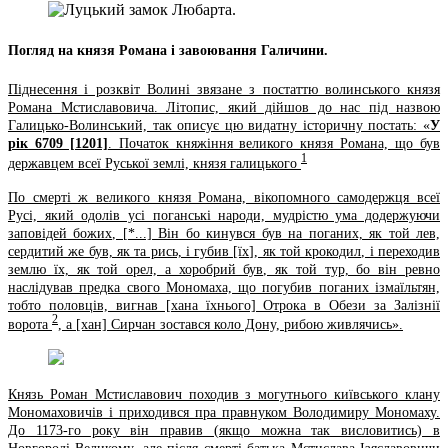
Погляд на князя Романа і завоювання Галичини.
Піднесення і розквіт Волині звязане з постаттю волинського князя
Романа Мстиславовича. Літопис, який дійшов до нас під назвою
Галицько-Волинський, так описує цю видатну історичну постать: «
У
рік 6709 [1201]
. Початок княжіння великого князя Романа, що був
1
державцем всеї Руської землі, князя галицького
По смерті ж великого князя Романа, вікопомного самодержця всеї
Русі, який одолів усі поганські народи, мудрістю ума додержуючи
заповідей божих, [*...] Він бо кинувся був на поганих, як той лев,
сердитий же був, як та рись, і губив [їх], як той крокодил, і переходив
землю їх, як той орел, а хоробрий був, як той тур, бо він ревно
наслідував предка свого Мономаха, що погубив поганих ізмаїльтян,
тобто половців, вигнав [хана їхнього] Отрока в Обези за Залізнії
2
ворота
, а [хан] Сирчан зостався коло Дону, рибою живлячись».
Князь Роман Мстиславович походив з могутнього київського клану
Мономаховичів і приходився пра правнуком Володимиру Мономаху.
До 1173-го року він правив (якщо можна так висловитись) в