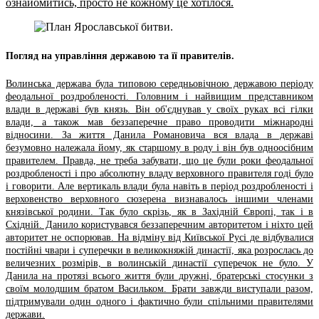
ознайомитись, просто не кожному це хотілося.
Погляд на управління державою та її правителів.
Волинська держава була типовою середньовічною державою періоду
феодальної роздробленості. Головним і найвищим представником
влади в державі був князь. Він об'єднував у своїх руках всі гілки
влади, а також мав беззаперечне право проводити міжнародні
відносини. За життя Данила Романовича вся влада в державі
безумовно належала йому, як старшому в роду і він був одноосібним
правителем. Правда, не треба забувати, що це були роки феодальної
роздробленості і про абсолютну владу верховного правителя годі було
і говорити. Але вертикаль влади була навіть в період роздробленості і
верховенство верховного сюзерена визнавалось іншими членами
князівської родини. Так було скрізь, як в Західній Європі, так і в
Східній. Данило користувався беззаперечним авторитетом і ніхто цей
авторитет не оспорював. На відміну від Київської Русі де відбувалися
постійні чвари і суперечки в великокняжій династії, яка розрослась до
величезних розмірів, в волинській династії суперечок не було. У
Данила на протязі всього життя були дружні, братерські стосунки з
своїм молодшим братом Васильком. Брати завжди виступали разом,
підтримували один одного і фактично були спільними правителями
держави.