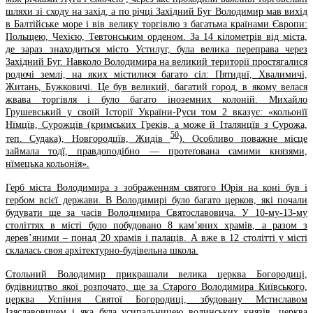
шляхи зі сходу на захід, а по річці Західний Буг Володимир мав вихід
в Балтійське море і вів велику торгiвлю з багатьма країнами Європи:
Польщею, Чехiєю, Тевтонським орденом. За 14 кілометрів від міста,
де зараз знаходиться місто Устилуг, була велика переправа через
Західний Буг. Навколо Володимира на великий території простягалися
родючі землі, на яких містилися багато сіл: Пятиднї, Хвалимичі,
Житань, Бужковичі. Це був великий, багатий город, в якому велася
жвава торгівля і було багато іноземних колоній. Михайло
Грушевський у своїй Історії України-Руси том 2 вказує: «кольонїї
Нїмцїв, Сурожцїв (кримських Греків, а може й Італянцїв з Сурожа,
50
теп. Судака), Новгородцїв, Жидів
). Особливо поважне місце
займала тодї, правдоподібно — протеґована самими князями,
нїмецька кольонїя».
Герб міста Володимира з зображенням святого Юрія на коні був і
гербом всієї держави. В Володимирі було багато церков, які почали
будувати ще за часів Володимира Святославовича. У 10-му-13-му
століттях в місті було побудовано 8 кам’яних храмів, а разом з
дерев’яними – понад 20 храмів і палаців. А вже в 12 столітті у місті
склалась своя архітектурно-будівельна школа.
Стольний Володимир прикрашали велика церква Богородиці,
будівництво якої розпочато, ще за Старого Володимира Київського,
церква Успіння Святої Богородиці, збудовану Мстиславом
Ізяславовичем і яка була усипальницею волинських князів, церква