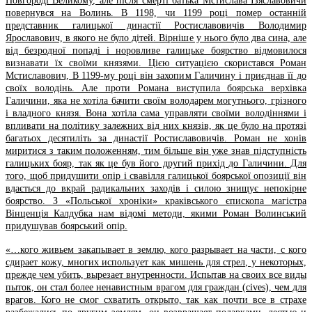
Новгороді Великому, але після смерті батька Мстислава Ізяславовичи
повернувся на Волинь. В 1198, чи 1199 році помер останній
представник галицької династії Ростиславовичів Володимир
Ярославович, в якого не було дітей. Вірніше у нього було два сина, але
від безродної попаді і норовливе галицьке боярство відмовилося
визнавати їх своїми князями. Цією ситуацією скористався Роман
Мстиславович, В 1199-му році він захопим Галичину і приєднав її до
своїх володінь. Але проти Романа виступила боярська верхівка
Галичини, яка не хотіла бачити своїм володарем могутнього, грізного
і владного князя. Вона хотіла сама управляти своїми володіннями і
впливати на політику залежних від них князів, як це було на протязі
багатьох десятиліть за династії Ростиславовичів. Роман не хонів
миритися з таким положенням, тим більше він уже знав підступність
галицьких бояр, так як це був його другий прихід до Галичини. Для
того, щоб придушити опір і свавілля галицької боярської опозиції він
вдається до вкрай радикальних заходів і силою знищує непокірне
боярство. З «Польської хроніки» краківського єпископа магістра
Вінценція Калдубка нам відомі методи, якими Роман Волинський
придушував боярський опір.
«…кого живьем закапывает в землю, кого разрывает на части, с кого
сдирает кожу, многих использует как мишень для стрел, у некоторых,
прежде чем убить, вырезает внутренности. Испытав на своих все виды
пыток, он стал более ненавистным врагом для граждан (cives), чем для
врагов. Кого не смог схватить открыто, так как почти все в страхе