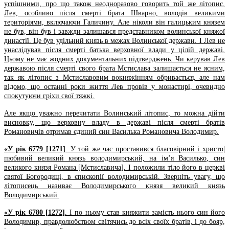
успішними, про що також неодноразово говорить той же літопис.
Лев, особливо після смерті брата Шварно, володів великими
територіями, включаючи Галичину. Але ніколи він галицьким князем
не був, він був і завжди залишався представником волинської княжої
династії. Це був удільний князь в межах Волинської держави. І Лев не
унаслідував після смерті батька верховної влади у цілій державі.
Цьому не має жодних документальних підтверджень. Чи керував Лев
державою після смерті свого брата Мстислава залишається не ясним,
так як літопис з Мстиславовим вокняжінням обривається, але нам
відомо, що останні роки життя Лев провів у монастирі, очевидно
спокутуючи гріхи свої тяжкі.
Але якщо уважно перечитати Волинський літопис, то можна дійти
висновку, що верховну владу в державі після смерті братів
Романовичів отримав єдиний син Василька Романовича Володимир.
«У рік 6779 [1271]
. У той же час проставився благовірний і христо|
пюбивий великий князь володимирський, на ім’я Василько, син
великого князя Романа [Мстиславича]. I положили тіло його в церкві
святої Богородиці, в єпископії володимирській. Зверніть увагу, що
літописець називає Володимирського князя великий князь
Володимирський.
«У рік 6780 [1272]
. I по ньому став княжити замість нього син його
Володимир, правдолюбством світячись до всіх своїх братів, і до бояр,