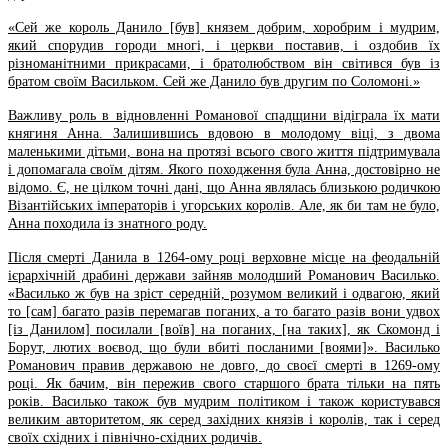
«Сей же король Данило [був] князем добрим, хоробрим і мудрим,
який спорудив городи многі, і церкви поставив, і оздобив їх
різноманітними прикрасами, і братолюбством він світився був із
братом своїм Васильком. Сей же Данило був другим по Соломоні.»
Важливу роль в відновленні Романової спадщини відіграла їх мати
княгиня Анна. Залишившись вдовою в молодому віці, з двома
маленькими дітьми, вона на протязі всього свого життя підтримувала
і допомагала своїм дітям. Якого походження була Анна, достовірно не
відомо. Є, не цілком точні дані, що Анна являлась близькою родичкою
Візантійських імператорів і угорських королів. Але, як би там не було,
Анна походила із знатного роду.
Після смерті Данила в 1264-ому році верховне місце на феодальній
ієрархічній драбині держави зайняв молодший Романович Василько.
«Василько ж був на зріст середній, розумом великий і одвагою, який
то [сам] багато разів перемагав поганих, а то багато разів вони удвох
[із Данилом] посилали [воїв] на поганих, [на таких], як Скомонд і
Борут, лютих воєвод, що були вбиті посланими [воями]». Василько
Романович правив державою не довго, до своєї смерті в 1269-ому
році. Як бачим, він пережив свого старшого брата тільки на пять
років. Василько також був мудрим політиком і також користувався
великим авторитетом, як серед західних князів і королів, так і серед
своїх східних і північно-східних родичів.