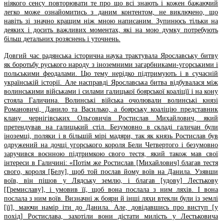
ніякого сенсу повторювати те про що всі знають і кожен бажаючий
легко може ознайомитись з даним контентом, не виключено, що
навіть зі значно кращим ніж мною написаним. Зупинюсь тільки на
деяких і досить важливих моментах, які на мою думку потребують
більш детальних розяснень і уточнень.
Довгий час радянська історична наука трактувала Ярославську битву
як боротьбу руського народу з іноземними загарбниками-угорськими і
польськими феодалами. Цю тему нерідко підтримують і в сучасній
українській історії. Але насправді Ярославська битва відбувалася між
волинськими військами і силами галицької боярської коаліцїї і на кону
стояла Галичина. Волинські війська очолювали волинські князі
Романовичі, Данило та Василько, а боярську коаліцію представник
клану чернігівських Ольговичів Ростислав Михайлович, який
претендував на галицький стіл. Безумовно в складі галичан були
іноземці, поляки і в більшій мірі мадяри, так як князь Ростислав був
одружений на дочці угорського короля Бели Четвертого і безумовно
заручився воєнною підтримкою свого тестя, який також мав свої
інтереси в Галичині: «Потім же Ростислав [Михайлович] благав тестя
свого, короля [Белу], щоб той послав йому воїв на Данила. Узявши
воїв, він пішов у Лядську землю, і благав [удову] Лестькову
[Гремиславу], і умовив її, щоб вона послала з ним ляхів. І вона
послала з ним воїв. Визначні ж бояри й інші ляхи втекли були із землі
[її], маючи намір іти до Данила. Але, довідавшись про виступ [у
похід] Ростислава, захотіли вони дістати милість у Лестьковича