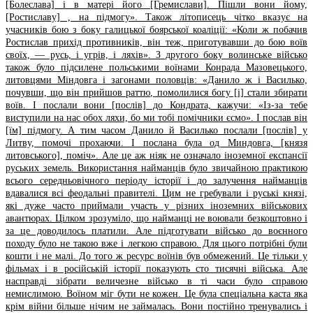
[Болеслава] і в матері його [Гремислави]. Пішли вони йому,
[Ростиславу] , на підмогу». Також літописець чітко вказує на
учасників бою з боку галицької боярської коаліції: «Коли ж побачив
Ростислав прихід противників, він теж, приготувавши до бою воїв
своїх, — русь, і угрів, і ляхів». З другого боку волинське військо
також було підсилене польськими воїнами Конрада Мазовецького,
литовцями Міндовга і загонами половців: «Данило ж і Василько,
почувши, що він прийшов раттю, помолилися богу [і] стали збирати
воїв. І послали вони [послів] до Кондрата, кажучи: «Із-за тебе
виступили на нас обох ляхи, бо ми тобі помічники єсмо». І послав він
[їм] підмогу. А тим часом Данило й Василько послали [послів] у
Литву, помочі прохаючи. І послана була од Миндовга, [князя
литовського], поміч». Але це аж ніяк не означало іноземної експансії
руських земель. Використання найманців було звичайною практикою
всього середньовічного періоду історії і до залучення найманців
вдавалися всі феодальні правителі. Цим не гребували і руські князі,
які дуже часто приймали участь у різних іноземних військових
авантюрах. Цілком зрозуміло, що найманці не воювали безкоштовно і
за це доводилось платили. Але підготувати військо до воєнного
походу було не такою вже і легкою справою. Для цього потрібні були
кошти і не малі. До того ж ресурс воїнів був обмежений. Це тільки у
фільмах і в російській історії показують сто тисячні війська. Але
насправді зібрати величезне військо в ті часи було справою
немислимою. Воїном міг бути не кожен. Це була спеціальна каста яка
крім війни більше нічим не займалась. Вони постійно тренувались і