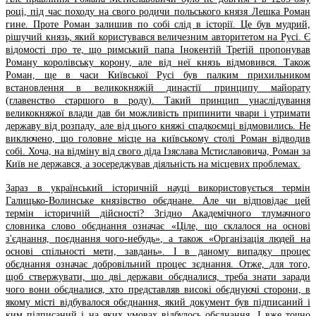
році, під час походу на свого родичи польського князя Лешка Роман
гине. Проте Роман залишив по собі слід в історії. Це був мудрий,
рішучий князь, який користувався величезним авторитетом на Русі. Є
відомості про те, що римський папа Інокентій Третій пропонував
Роману королівську корону, але від неї князь відмовився. Також
Роман, ще в часи Київської Русі був палким прихильником
встановлення в великокняжій династії принципу майорату
(главенство старшого в роду). Такий принцип унаслідування
великокняжої влади дав би можливість припинити чвари і утримати
державу від розпаду, але від цього княжі спадкоємці відмовились. Не
виключено, що головне місце на київському столі Роман відводив
собі. Хоча, на відміну від свого діда Ізяслава Мстиславовича, Роман за
Київ не держався, а зосереджував діяльність на місцевих проблемах.
Зараз в український історичній науці використовується термін
Галицько-Волинське князівство обєднане. Але чи відповідає цей
термін історичній дійсності? Згідно Академічного тлумачного
словника слово обєднання означає «Ціле, що склалося на основі
з'єднання, поєднання чого-небудь», а також «Організація людей на
основі спільності мети, завдань». І в даному випадку процес
обєднання означає добровільний процес зєднання. Отже, для того,
щоб ствержувати, що дві держави обєдналися, треба знати заради
чого вони обєдналися, хто представляв високі обєднуючі сторони, в
якому місті відбувалося обєднання, який документ був підписаний і
ким підписаний і на яких умовах відбулось обєднання. І вже точно