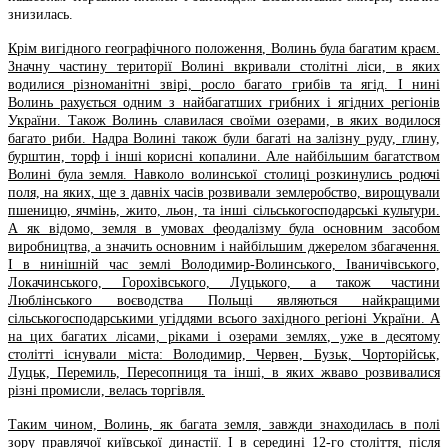
знизилась.
Крім вигідного географічного положення, Волинь була багатим краєм.
Значну частину території Волині вкривали столітні ліси, в яких
водилися різноманітні звірі, росло багато грибів та ягід. І нині
Волинь рахується одним з найбагатших грибних і ягідних регіонів
України. Також Волинь славилася своїми озерами, в яких водилося
багато риби. Надра Волині також були багаті на залізну руду, глину,
бурштин, торф і інші корисні копалини. Але найбільшим багатством
Волині була земля. Навколо волинської столиці розкинулись родючі
поля, на яких, ще з давніх часів розвивали землеробство, вирощували
пшеницю, ячмінь, жито, льон, та інші сільськогосподарські культури.
А як відомо, земля в умовах феодалізму була основним засобом
виробництва, а значить основним і найбільшим джерелом збагачення.
І в нинішній час землі Володимир-Волинського, Іваничівського,
Локачинського, Горохівського, Луцького, а також частини
Люблінського воєводства Польщі являються найкращими
сільськогосподарськими угіддями всього західного регіоні України. А
на цих багатих лісами, ріками і озерами землях, уже в десятому
столітті існували міста: Володимир, Червен, Бузьк, Чорторійськ,
Луцьк, Перемиль, Пересопниця та інші, в яких жваво розвивалися
різні промисли, велась торгівля.
Таким чином, Волинь, як багата земля, завжди знаходилась в полі
зору правлячої київської династії. І в середині 12-го століття, після