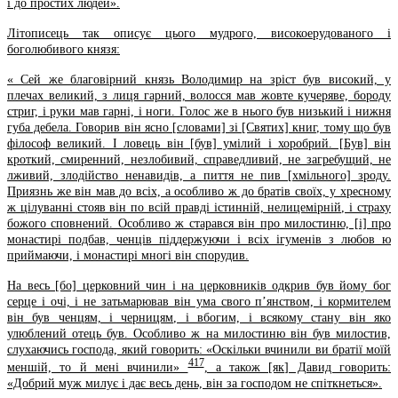
і до простих людей».
Літописець так описує цього мудрого, високоерудованого і
боголюбивого князя:
« Сей же благовірний князь Володимир на зріст був високий, у
плечах великий, з лиця гарний, волосся мав жовте кучеряве, бороду
стриг, і руки мав гарні, і ноги. Голос же в нього був низький і нижня
губа дебела. Говорив він ясно [словами] зі [Святих] книг, тому що був
філософ великий. І ловець він [був] умілий i хоробрий. [Був] він
кроткий, смиренний, незлобивий, справедливий, не загребущий, не
лживий, злодійство ненавидів, а пиття не пив [хмільного] зроду.
Приязнь же він мав до всіх, а особливо ж до братів своїх, у хресному
ж цілуванні стояв він по всій правді істинній, нелицемірній, і страху
божого сповнений. Особливо ж старався він про милостиню, [і] про
монастирі подбав, ченців піддержуючи і всіх ігуменів з любов ю
приймаючи, і монастирі многі він спорудив.
На весь [бо] церковний чин і на церковників одкрив був йому бог
серце і очі, і не затьмарював він ума свого п’янством, і кормителем
він був ченцям, і черницям, і вбогим, і всякому стану він яко
улюблений отець був. Особливо ж на милостиню він був милостив,
слухаючись господа, який говорить: «Оскільки вчинили ви братії моїй
417
меншій, то й мені вчинили»
, а також [як] Давид говорить:
«Добрий муж милує і дає весь день, він за господом не спіткнеться».