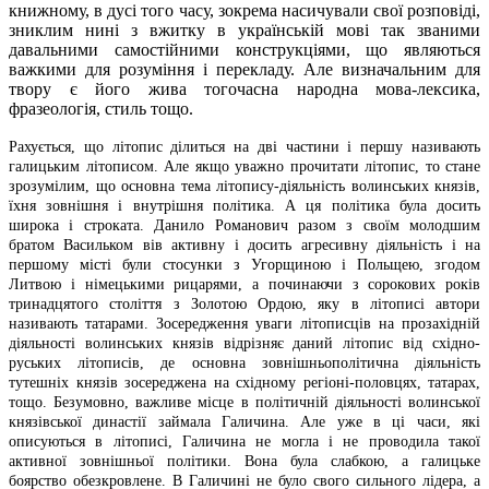
книжному, в дусі того часу, зокрема насичували свої розповіді,
зниклим нині з вжитку в українській мові так званими
давальними самостійними конструкціями, що являються
важкими для розуміння і перекладу. Але визначальним для
твору є його жива тогочасна народна мова-лексика,
фразеологія, стиль тощо.
Рахується, що літопис ділиться на дві частини і першу називають
галицьким літописом. Але якщо уважно прочитати літопис, то стане
зрозумілим, що основна тема літопису-діяльність волинських князів,
їхня зовнішня і внутрішня політика. А ця політика була досить
широка і строката. Данило Романович разом з своїм молодшим
братом Васильком вів активну і досить агресивну діяльність і на
першому місті були стосунки з Угорщиною і Польщею, згодом
Литвою і німецькими рицарями, а починаючи з сорокових років
тринадцятого століття з Золотою Ордою, яку в літописі автори
називають татарами. Зосередження уваги літописців на прозахідній
діяльності волинських князів відрізняє даний літопис від східно-
руських літописів, де основна зовнішньополітична діяльність
тутешніх князів зосереджена на східному регіоні-половцях, татарах,
тощо. Безумовно, важливе місце в політичній діяльності волинської
князівської династії займала Галичина. Але уже в ці часи, які
описуються в літописі, Галичина не могла і не проводила такої
активної зовнішньої політики. Вона була слабкою, а галицьке
боярство обезкровлене. В Галичині не було свого сильного лідера, а