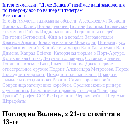
Інтернет-магазин "Дуже Дешево" приймає ваші замовлення
по телефону або по вайбер чи телеграм
Все записи
Історія
Амулеты талисманы обереги.
Ареодяреклут
Бордели.
Война в 335 лет.
Война девочек.
Волинь
Галицко-Волынское
княжество
Гибель Индианаполиса.
Годовщины свадеб
Григорий Котовский.
Жизнь на корабле
Заградотряды
Красной Армии.
Зона ада в заливе Моккуори.
История двух
кораблекрушений.
Канибализм маори
Канибалы земли Ван
Димена.
Капрал Войтек.
Каторжная тюрьма в Порт-Артуре.
Куликовская битва.
Летучий голландец.
Останки древней
Гондваны в земле Ван Димена.
Пелорус Джек.
первое
огнестрельное оружие
Подвиг Александра Матросова.
Порох
Последний мориори.
Походно-полевые жены.
Правда и
вымыслы о гладиаторах
Рекинг.
Самая короткая война.
Сокровища затонувших кораблей.
Средневековые рыцари
Сучья война.
Тасманийский дьявол.
Трагедия "Генерала
Гранта".
Трофеи СССР с Германии.
Черная война.
Шер Ами
Штрафбаты.
Погляд на Волинь, з 21-го століття в
13-те