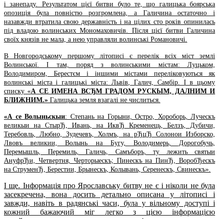
і занепаду. Результатом цієї битви було те, що галицька боярська
опозиція була повністю розгромлена, а Галичина остаточно і
назавжди втратила свою державність і на цілих сто років опинилась
під владою волинських Мономаховичів. Після цієї битви Галичина
своїх князів не мала, а нею управляли волинські Романовичі.
В Новгородському першому літописі є перелік всіх міст землі
Волинської. І там, поряд з волинськими містам: Луцьком,
Володимиром, Берестєм і іншими містами переліковуються як
волинські міста і галицькі міста: Львів, Галич, Самбір. І в цьому
списку «
А СЕ ИМЕНА ВСЂМ ГРАДОМ РУСКЫМ, ДАЛНИМ И
БЛИЖНИМ.»
Галицька земля взагалі не числиться.
«А се Волыньскыи
: Степань на Горыни, Остро, Хороборь, Луческъ
великыи на СтырЂ, Ивань, на ИквЂ Кременець, Белзъ, Дубичи,
Теребовль, Любно, Зудечевъ, Холмъ, на рЂцЂ Солонои Изборско,
Лвовъ великии, Волынь на Бугу, Володимерь, Дорогобучь,
Перемышль, Перемиль, Галичь, Самъборъ, ту лежить святыи
АнуфрЂи, Четвертня, Черторыескъ; Пинескъ на ПинЂ, ВоробЂескъ
на СтруменЂ, Берестии, Брынескъ, Колывань, Серенескъ, Свинескъ».
І ще. Інформація про Ярославську битву не є і ніколи не була
засекречена, вона досить детально описана у літописі і
завжди, навіть в радянські часи, була у вільному доступі і
кожний бажаючий міг легко з цією інформацією