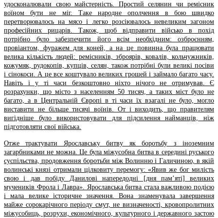
удосконалювали свою майстерність. Простий селянин чи ремісник
воїном бути не міг. Таке народне ополчення в бою швидко
перетворювалось на мясо і легко розсіювалось невеликим загоном
професійних рицарів. Також, щоб відправити військо в похід
потрібно було забезпечити його всім необхідним: озброєнням,
провіантом, фуражем для коней, а на це повинна була працювати
велика кількість людей: ремісників, зброярів, ковалів, кольчужників,
кожумяк, рудокопів, купців, селян, також потрібні були великі посіви
і сінокоси. А це все коштувало великих грошей і займало багато часу.
Навіть і у ті часи безкоштовно ніхто нічого не отримував. Є
розрахунки, що місто з населенням 50 тисяч, а таких міст було не
багато, а в Центральній Європі в ті часи їх взагалі не було, могло
виставити не більше тисячі воїнів. От і виходить, що правителям
вигідніше було використовувати для підсилення найманців, ніж
підготовляти свої війська.
Отже трактувати Ярославську битву як боротьбу з іноземним
загарбниками не можна. Це була міжусобна битва в середині руського
суспільства, продовження боротьби між Волинню і Галичиною, в якій
волинські князі отримали цілковиту перемогу: «Явив же бог милість
свою і дав побіду Данилові напередодні [дня пам’яті] великих
мучеників Фрола і Лавра». Ярославська битва стала важливою подією
і мала велике історичне значення. Вона знаменувала завершення
майже сорокарічного періоду смут, не визначеності, кровопролитних
міжусобиць, розрухи, економічного, культурного і державного застою