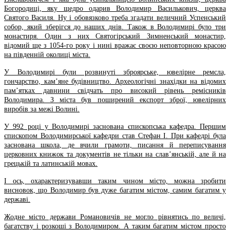
Богородиці, яку щедро одарив Володимир Василькович, церква
Святого Василя. Ну і обовязково треба згадати величний Успенський
собор, який зберігся до наших днів. Також в Володимирі було три
монастиря. Один з них Святогірський Зимненський монастир,
відомий ще з 1054-го року і нині вражає своєю неповторною красою
на південній околиці міста.
У Володимирі були розвинуті зброярське, ювелірне ремсла,
гончарство, кам’яне будівництво. Археологічні знахідки на відомих
пам’ятках давнини свідчать про високий рівень ремісників
Володимира. З міста був поширений експорт зброї, ювелірних
виробів за межі Волині.
У 992 роцi у Володимирi заснована єпископська кафедра. Першим
єпископом Володимирської кафедри став Стефан I. При кафедрi була
заснована школa, де вчили грамоти, писання й переписування
церковних книжок та документiв не тiльки на слав’янськiй, але й на
грецькiй та латинськiй мовах.
І ось, охарактеризувавши таким чином місто, можна зробити
висновок, що Володимир був дуже багатим містом, самим багатим у
державі.
Жодне місто держави Романовичів не могло рівнятись по величі,
багатству і розкоші з Володимиром. А таким багатим містом просто