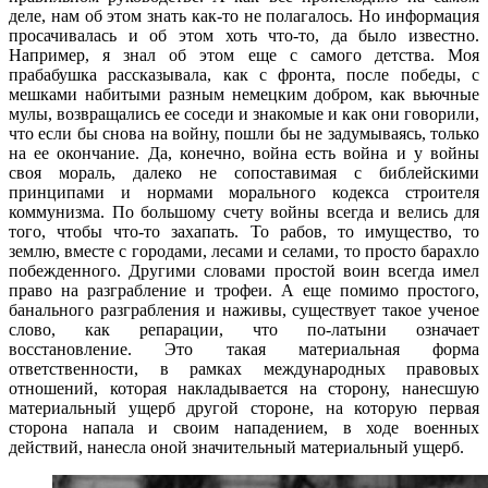
деле, нам об этом знать как-то не полагалось. Но информация
просачивалась и об этом хоть что-то, да было известно.
Например, я знал об этом еще с самого детства. Моя
прабабушка рассказывала, как с фронта, после победы, с
мешками набитыми разным немецким добром, как вьючные
мулы, возвращались ее соседи и знакомые и как они говорили,
что если бы снова на войну, пошли бы не задумываясь, только
на ее окончание. Да, конечно, война есть война и у войны
своя мораль, далеко не сопоставимая с библейскими
принципами и нормами морального кодекса строителя
коммунизма. По большому счету войны всегда и велись для
того, чтобы что-то захапать. То рабов, то имущество, то
землю, вместе с городами, лесами и селами, то просто барахло
побежденного. Другими словами простой воин всегда имел
право на разграбление и трофеи. А еще помимо простого,
банального разграбления и наживы, существует такое ученое
слово, как репарации, что по-латыни означает
восстановление. Это такая материальная форма
ответственности, в рамках международных правовых
отношений, которая накладывается на сторону, нанесшую
материальный ущерб другой стороне, на которую первая
сторона напала и своим нападением, в ходе военных
действий, нанесла оной значительный материальный ущерб.